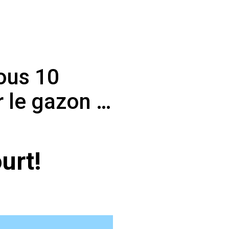
l
ous 10
r le gazon …
urt!