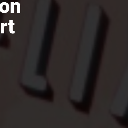
son
rt